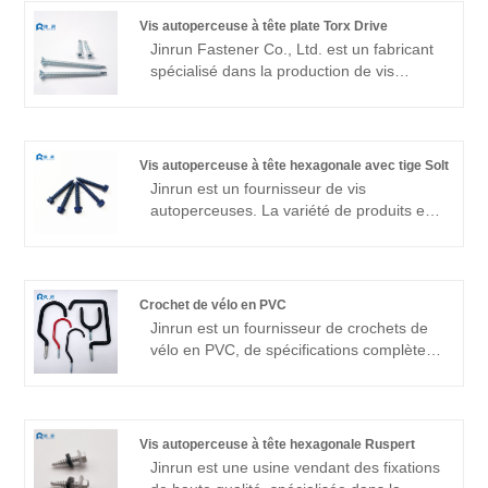
Vis autoperceuse à tête plate Torx Drive
Jinrun Fastener Co., Ltd. est un fabricant
spécialisé dans la production de vis
autoperceuses à tête plate à
entraînement Torx de haute qualité. Nous
nous engageons à fournir à nos clients
des produits de fixation de la plus haute
Vis autoperceuse à tête hexagonale avec tige Solt
qualité grâce à un contrôle de qualité
Jinrun est un fournisseur de vis
strict et à d'excellentes performances du
autoperceuses. La variété de produits est
produit. Notre gamme de produits
diversifiée. La vis autoperceuse à tête
comprend diverses spécifications de vis,
hexagonale avec tige Solt est l'une des vis
écrous, boulons, etc., ainsi que des
de qualité supérieure et est une usine très
solutions de fixation personnalisées. Nous
solide.
Crochet de vélo en PVC
prenons la qualité comme notre vie,
Jinrun est un fournisseur de crochets de
prenons le client comme notre centre et
vélo en PVC, de spécifications complètes,
fournissons aux clients des produits et
de types riches, de personnalisation de
services de la meilleure qualité.
support, est un fournisseur complet de
produits de fixation.
Vis autoperceuse à tête hexagonale Ruspert
Jinrun est une usine vendant des fixations