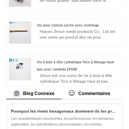
de haute qualité, spécialisée dans la
production de vis autoperceuses à tête
hexagonale Ruspert. Nous adhérons
toujours à la qualité comme innovation et
progrès continus, centrés sur le client,
Vis pour cloison sèche avec moletage
pour fournir aux clients de meilleurs
Haiyan Jinrun metal products Co., Ltd est
produits et services.
une usine qui produit des vis pour
cloisons sèches avec moletage. Nos
produits sont très variés, notamment des
vis, des écrous, etc., qui sont largement
utilisés dans les domaines des machines,
Vis à bois à tête cylindrique Torx à filetage haut-
de la construction, de l'automobile et
bas avec rondelle EPDM
autres. L'entreprise adhère toujours au
Jinrun est une usine de vis à bois à tête
client comme centre et améliore
cylindrique Torx à filetage haut et bas
constamment la qualité et le niveau de
avec rondelle EPDM en Chine, avec des
service.
types et des formes diversifiés, une bonne
Blog Connexe
Commentaires
qualité et des prix bon marché. C'est un
fabricant très compétitif.
Pourquoi les rivets hexagonaux dominent-ils les projets d'assemblage industriel à haute résistance à l'échelle mondiale ?
Les caractéristiques structurelles, les performances, les domaines
applicables, les spécifications personnalisées, les normes