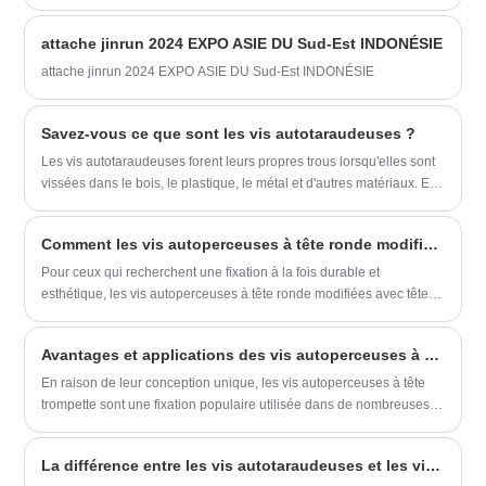
d'installation et les normes d'inspection de qualité du rivet
hexagonal permettent aux ingénieurs, aux spécialistes des achats et
attache jinrun 2024 EXPO ASIE DU Sud-Est INDONÉSIE
aux superviseurs de production de comprendre les avantages
fondamentaux du produit et de résoudre les problèmes de
attache jinrun 2024 EXPO ASIE DU Sud-Est INDONÉSIE
connexion industriels courants, y compris le desserrage des
fixations.
Savez-vous ce que sont les vis autotaraudeuses ?
Les vis autotaraudeuses forent leurs propres trous lorsqu'elles sont
vissées dans le bois, le plastique, le métal et d'autres matériaux. En
utilisant un tournevis pour fixer des vis autotaraudeuses, vous
pouvez créer des filetages parfaitement adaptés.
​Comment les vis autoperceuses à tête ronde modifiées avec pointes peintes offrent une solution de fixation durable et esthétique
Pour ceux qui recherchent une fixation à la fois durable et
esthétique, les vis autoperceuses à tête ronde modifiées avec têtes
peintes sont une excellente solution. Ces vis présentent une
conception unique à tête bombée modifiée qui améliore l'adhérence
​Avantages et applications des vis autoperceuses à tête trompette
et le couple par rapport aux fixations traditionnelles.
En raison de leur conception unique, les vis autoperceuses à tête
trompette sont une fixation populaire utilisée dans de nombreuses
applications. Ces vis ont des pointes pointues qui leur permettent de
percer automatiquement les matériaux sans avoir besoin d'un trou
La différence entre les vis autotaraudeuses et les vis ordinaires
pilote.