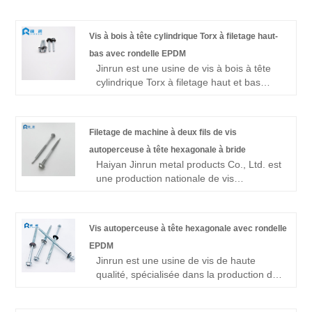
à bride, à tête fraisée, à tête cylindrique et
autres vis à tête, avec un tonnage
Vis à bois à tête cylindrique Torx à filetage haut-
d'exportation annuel de plus de 10 000
bas avec rondelle EPDM
tonnes, est un fournisseur puissant. Ici,
Jinrun est une usine de vis à bois à tête
nous sommes heureux de présenter notre
cylindrique Torx à filetage haut et bas
vis autotaraudeuse pour clous de tuyau à
avec rondelle EPDM en Chine, avec des
tête plate Pozi Drive à tous les nouveaux
types et des formes diversifiés, une bonne
et anciens clients.
qualité et des prix bon marché. C'est un
Filetage de machine à deux fils de vis
fabricant très compétitif.
autoperceuse à tête hexagonale à bride
Haiyan Jinrun metal products Co., Ltd. est
une production nationale de vis
autoperceuses à tête hexagonale à deux
filetages, fabricant de fixations filetées
pour machine, située à Haiyan connue
Vis autoperceuse à tête hexagonale avec rondelle
sous le nom de « capitale de la fixation »,
EPDM
à proximité du port de Shanghai et du port
Jinrun est une usine de vis de haute
de Ningbo, la société a plus de 10 ans
qualité, spécialisée dans la production de
d'histoire de production, se concentre sur
vis autoperceuses à tête hexagonale avec
la qualité des produits et s'efforce de
rondelle EPDM, qui peuvent être utilisées
devenir un excellent fabricant de vis.