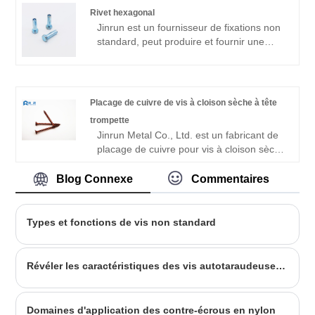
dans la fabrication automobile,
Rivet hexagonal
l'assemblage d'équipements
Jinrun est un fournisseur de fixations non
électroniques et d'autres domaines.
standard, peut produire et fournir une
variété de fixations standard et non
standard, notamment des boulons, des
écrous, des rondelles, des dents, des
rivets hexagonaux, etc., est une collection
Placage de cuivre de vis à cloison sèche à tête
de production et de commerce en tant
trompette
qu'usine.
Jinrun Metal Co., Ltd. est un fabricant de
placage de cuivre pour vis à cloison sèche
à tête trompette. L'entreprise exporte
toute l'année vers l'Amérique du Sud,
Blog Connexe
Commentaires
l'Amérique du Nord et l'Asie du Sud-Est,
représentant 60 % du total. L'entreprise
prête attention à la qualité des produits,
Types et fonctions de vis non standard
développe constamment de nouvelles
technologies et s'efforce de devenir un
excellent fabricant de vis.
Révéler les caractéristiques des vis autotaraudeuses en acier inoxydable
Domaines d'application des contre-écrous en nylon