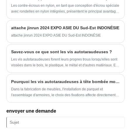
Les contre-écrous en nylon, en tant que conception d'écrou spéciale
avec rondelles en nylon intégrées, présentent le principal avantage
de leur excellente élasticité et de leur ténacité. Lorsque le boulon
s'ajuste étroitement à cet écrou et est serré, la rondelle en nylon
attache jinrun 2024 EXPO ASIE DU Sud-Est INDONÉSIE
générera une pression modérée au niveau de l'interface de contact
en raison de ses propriétés matérielles, ce qui fera subir à l'écrou
attache jinrun 2024 EXPO ASIE DU Sud-Est INDONÉSIE
une déformation élastique subtile et efficace dans les directions
axiale et radiale du filetage.
Savez-vous ce que sont les vis autotaraudeuses ?
Les vis autotaraudeuses forent leurs propres trous lorsqu'elles sont
vissées dans le bois, le plastique, le métal et d'autres matériaux. En
utilisant un tournevis pour fixer des vis autotaraudeuses, vous
pouvez créer des filetages parfaitement adaptés.
Pourquoi les vis autotaraudeuses à tête bombée modifiées sont-elles les fixations préférées pour les applications de meubles et de menuiserie ?
Dans la fabrication de meubles, l'installation de parquet et
l'assemblage d'armoires, le choix des fixations affecte directement la
qualité du produit, l'efficacité de l'assemblage et la durabilité à long
terme. La vis autotaraudeuse à tête bombée modifiée de Jinrun est
envoyer une demande
conçue spécifiquement pour le bois et les matériaux à base de bois,
offrant un faible couple de vissage, des performances de
verrouillage élevées et une finition affleurante qui préserve
l'esthétique de la surface. Disponibles dans les normes IFI et DIN,