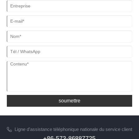
avec des tailles allant de #8-18 à ST4.8 et des longueurs de 1/2
pouce à 100 mm, ces vis offrent une fixation fiable pour une variété
d'applications. Cet article examine les caractéristiques, les
spécifications et la qualité de fabrication du produit qui en font un
choix de confiance pour les fabricants de meubles et les
professionnels du travail du bois.
soumettre
Ligne d'assistance téléphonique nationale du service client
+86-573-86887725