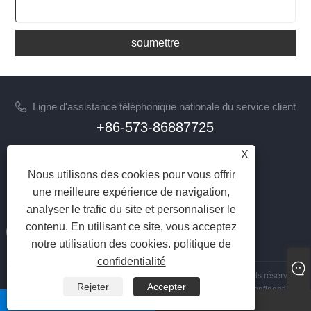
soumettre
Ligne d'assistance téléphonique nationale du service client
+86-573-86887725
X
E-mail
info@jinrunfasteners.com
Nous utilisons des cookies pour vous offrir
une meilleure expérience de navigation,
SUIVEZ-NOUS
analyser le trafic du site et personnaliser le
contenu. En utilisant ce site, vous acceptez
notre utilisation des cookies.
politique de
confidentialité
Copyright 2023 Haiyan Jinrun Metal Products Co., Ltd. Tous droits réservés
Rejeter
Accepter
Links
|
Sitemap
|
RSS
|
XML
|
politique de confidentialité
whatsapp
E-mail
|