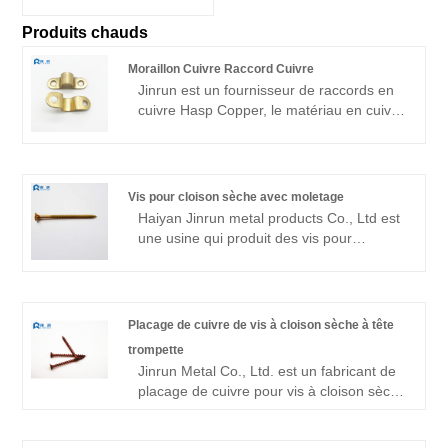
Produits chauds
Moraillon Cuivre Raccord Cuivre
Jinrun est un fournisseur de raccords en
cuivre Hasp Copper, le matériau en cuivre
est excellent, la qualité du produit est
bonne, la variété est complète, peut être
des produits personnalisés, est un
fabricant de fixations de haute qualité.
Vis pour cloison sèche avec moletage
Haiyan Jinrun metal products Co., Ltd est
une usine qui produit des vis pour
cloisons sèches avec moletage. Nos
produits sont très variés, notamment des
vis, des écrous, etc., qui sont largement
utilisés dans les domaines des machines,
Placage de cuivre de vis à cloison sèche à tête
de la construction, de l'automobile et
trompette
autres. L'entreprise adhère toujours au
Jinrun Metal Co., Ltd. est un fabricant de
client comme centre et améliore
placage de cuivre pour vis à cloison sèche
constamment la qualité et le niveau de
à tête trompette. L'entreprise exporte
service.
toute l'année vers l'Amérique du Sud,