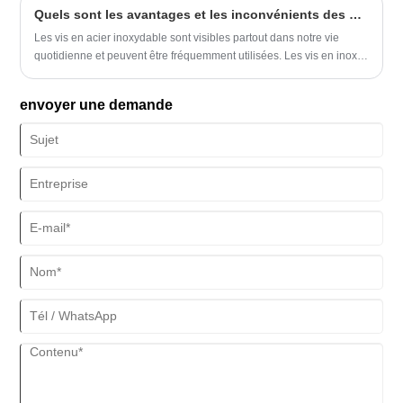
Quels sont les avantages et les inconvénients des vis en acier inoxydable ?
traditionnelles et sont couramment utilisées dans la construction, la
toiture et d'autres industries nécessitant une solution de fixation sûre
Les vis en acier inoxydable sont visibles partout dans notre vie
et fiable.
quotidienne et peuvent être fréquemment utilisées. Les vis en inox
sont très pratiques. Mais connaissez-vous certains de ses
avantages et inconvénients ? Jetons-y un coup d'oeil ensemble
envoyer une demande