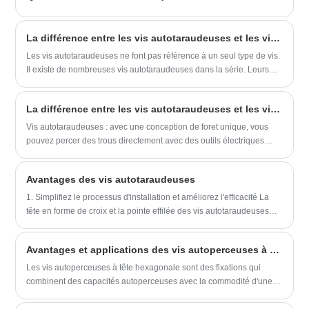
​La différence entre les vis autotaraudeuses et les vis à queue percée
Les vis autotaraudeuses ne font pas référence à un seul type de vis.
Il existe de nombreuses vis autotaraudeuses dans la série. Leurs
caractéristiques et applications respectives sont différentes.
La différence entre les vis autotaraudeuses et les vis ordinaires
Vis autotaraudeuses : avec une conception de foret unique, vous
pouvez percer des trous directement avec des outils électriques
spéciaux et terminer le travail de fixation en même temps.
L’ensemble du processus est simple et efficace.
Avantages des vis autotaraudeuses
1. Simplifiez le processus d'installation et améliorez l'efficacité La
tête en forme de croix et la pointe effilée des vis autotaraudeuses
leur permettent de pénétrer rapidement et d'être fermement fixées
sur diverses surfaces d'objets.
Avantages et applications des vis autoperceuses à tête hexagonale
Les vis autoperceuses à tête hexagonale sont des fixations qui
combinent des capacités autoperceuses avec la commodité d'une
tête hexagonale pour une installation et un retrait faciles. Ces vis
offrent de nombreux avantages par rapport aux fixations