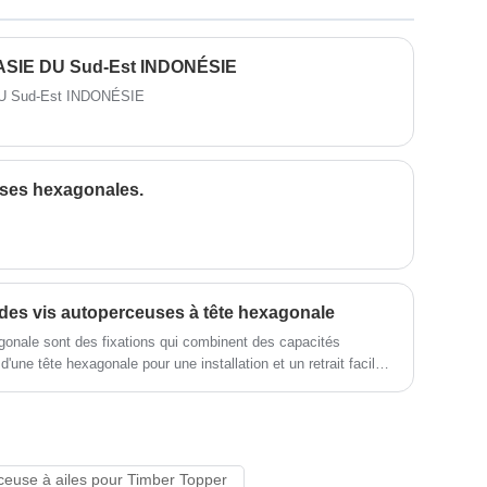
rapides. Nos produits se vendent bien
collection de production et de commerce
en Amérique du Sud, en Asie du Sud-Est
en tant qu'usine.
et dans d'autres pays
 ASIE DU Sud-Est INDONÉSIE
DU Sud-Est INDONÉSIE
uses hexagonales.
 des vis autoperceuses à tête hexagonale
gonale sont des fixations qui combinent des capacités
ne tête hexagonale pour une installation et un retrait faciles.
es par rapport aux fixations traditionnelles et sont
uction, la toiture et d'autres industries nécessitant une
ceuse à ailes pour Timber Topper