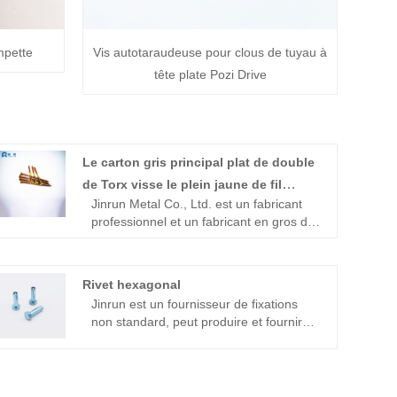
mpette
Vis autotaraudeuse pour clous de tuyau à
tête plate Pozi Drive
Le carton gris principal plat de double
de Torx visse le plein jaune de fil
Jinrun Metal Co., Ltd. est un fabricant
galvanisé
professionnel et un fabricant en gros de
vis Torx à double tête plate pour
panneaux d'aggloméré à filetage
complet plaquées zinc jaune.
Rivet hexagonal
L'entreprise dispose d'une vaste zone
Jinrun est un fournisseur de fixations
de production et d'équipements de
non standard, peut produire et fournir
production avancés, avec une forte
une variété de fixations standard et non
productivité. Grâce à notre taille, nous
standard, notamment des boulons, des
sommes en mesure de proposer des
écrous, des rondelles, des dents, des
prix compétitifs et des délais de livraison
rivets hexagonaux, etc., est une