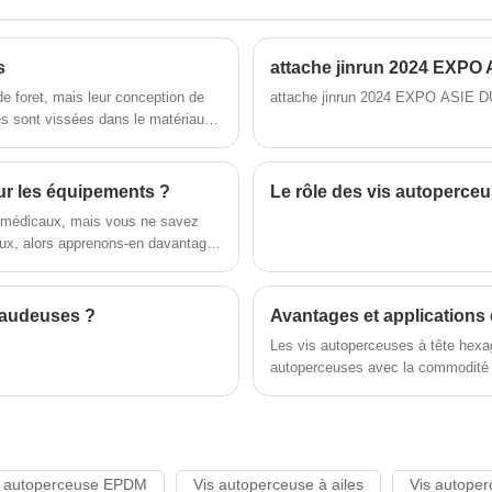
en œuvre le système de gestion de la
des produits de haute qualité à faible
qualité ISO9001, nous garantissons la
coût, un service après-vente marketing
haute qualité et la fiabilité de nos
de première classe, est votre meilleur
s
attache jinrun 2024 EXPO
produits. Notre large gamme de produits
choix.
peut répondre aux besoins de différents
e foret, mais leur conception de
attache jinrun 2024 EXPO ASIE 
clients.
les sont vissées dans le matériau,
ur les équipements ?
Le rôle des vis autoperce
s médicaux, mais vous ne savez
aux, alors apprenons-en davantage
araudeuses ?
Avantages et applications
Les vis autoperceuses à tête hexa
autoperceuses avec la commodité d'u
Ces vis offrent de nombreux avantag
couramment utilisées dans la constr
solution de fixation sûre et fiable.
is autoperceuse EPDM
Vis autoperceuse à ailes
Vis autoper