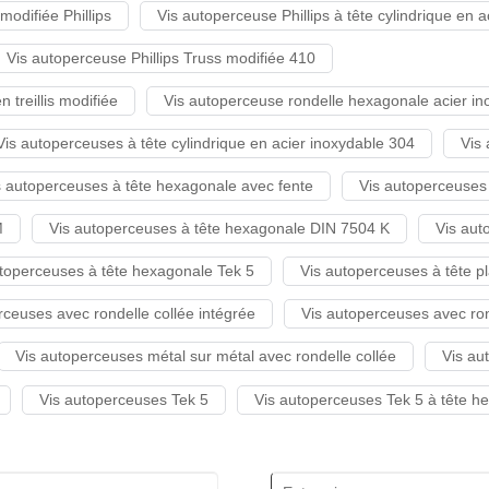
odifiée Phillips
Vis autoperceuse Phillips à tête cylindrique en 
Vis autoperceuse Phillips Truss modifiée 410
 treillis modifiée
Vis autoperceuse rondelle hexagonale acier in
Vis autoperceuses à tête cylindrique en acier inoxydable 304
Vis
s autoperceuses à tête hexagonale avec fente
Vis autoperceuses
M
Vis autoperceuses à tête hexagonale DIN 7504 K
Vis aut
utoperceuses à tête hexagonale Tek 5
Vis autoperceuses à tête pla
rceuses avec rondelle collée intégrée
Vis autoperceuses avec ron
Vis autoperceuses métal sur métal avec rondelle collée
Vis au
Vis autoperceuses Tek 5
Vis autoperceuses Tek 5 à tête h