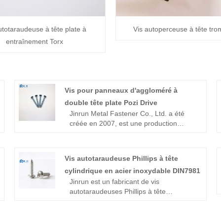
utotaraudeuse à tête plate à
Vis autoperceuse à tête tro
entraînement Torx
Vis pour panneaux d'aggloméré à
double tête plate Pozi Drive
Jinrun Metal Fastener Co., Ltd. a été
créée en 2007, est une production
d'usine et de fournisseur professionnels
de vis pour panneaux d'aggloméré à
double tête plate Pozi Drive, la société
Vis autotaraudeuse Phillips à tête
attache une grande importance à la
cylindrique en acier inoxydable DIN7981
production allégée et à l'assurance
Jinrun est un fabricant de vis
qualité. Nous utilisons des équipements
autotaraudeuses Phillips à tête
et des technologies de production
cylindrique en acier inoxydable DIN7981,
avancés pour contrôler strictement
y compris l'acier au carbone et l'acier
chaque lien de production. En mettant
inoxydable. Une force technique forte,