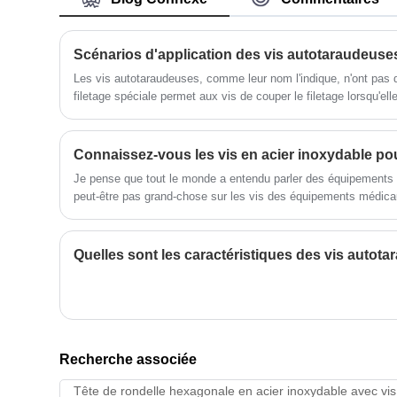
constructions, de machines et
d'équipements pour fournir un support et
une fixation fiables aux projets des
Scénarios d'application des vis autotaraudeuse
clients. Nous prenons la qualité des
Les vis autotaraudeuses, comme leur nom l'indique, n'ont pas d
produits et le service client comme nos
filetage spéciale permet aux vis de couper le filetage lorsqu'el
valeurs fondamentales et établissons
éliminant ainsi le besoin de pré-perçage.
des relations de coopération à long
terme avec les clients pour fournir aux
​Connaissez-vous les vis en acier inoxydable po
clients des solutions de fixation de la
meilleure qualité.
Je pense que tout le monde a entendu parler des équipement
peut-être pas grand-chose sur les vis des équipements médic
sur les vis des équipements médicaux !
Quelles sont les caractéristiques des vis autot
Recherche associée
Tête de rondelle hexagonale en acier inoxydable avec v