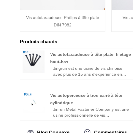
Vis autotaraudeuse Phillips à tête plate
Vis a
DIN 7982
Produits chauds
Vis autotaraudeuse à tête plate, filetage
haut-bas
Jingrun est une usine de vis chinoise
avec plus de 15 ans d'expérience en
production. Une grande variété de
produits, dont les vis autoperceuses et
les vis autotaraudeuses comme produits
Vis autoperceuse à trou carré à tête
principaux, 80 % des produits de l'usine
cylindrique
tels que les vis autotaraudeuses à tête
Jinrun Metal Fastener Company est une
plate à filetage haut et bas sont
usine professionnelle de vis
exportés, favorisés par la majorité des
autoperceuses à tête cylindrique et à
clients.
trou carré. Nos produits sont largement
Blog Connexe
Commentaires
utilisés dans une variété de